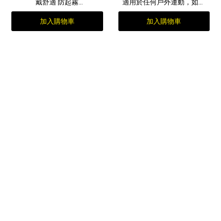
戴舒適 防起霧
適用於任何戶外運動，如跑
適用於任何戶外運動，如跑
步、騎自行車、登山等
加入購物車
加入購物車
步、騎自行車、登山等
男女適用
男女適用