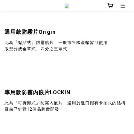
通用款防霧片Origin
此為『黏貼式』防霧貼片，一般市售國產帽皆可使用
版型分成全罩式、四分之三罩式
專用款防霧內嵌片LOCKIN
此為『可拆卸式』防霧內嵌片，適用於
進口帽有卡扣式的結構
目前已針對12個品牌做開發