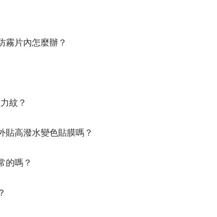
防霧片內怎麼辦？
應力紋？
外貼高潑水變色貼膜嗎？
常的嗎？
？