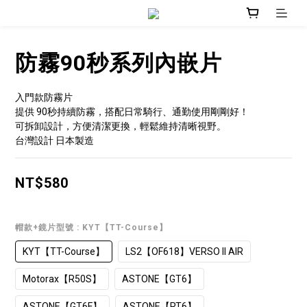
防霧90秒系列內嵌片
入門款防霧片
提供 90秒持續防霧，搭配日常騎行、通勤使用剛剛好！
可拆卸設計，方便清潔更換，輕鬆維持清晰視野。
台灣設計 日本製造
NT$580
帽款+鏡片型號
: KYT【TT-Course】
KYT【TT-Course】
LS2【OF618】VERSO II AIR
Motorax【R50S】
ASTONE【GT6】
ASTONE【GT6F】
ASTONE【RT6】