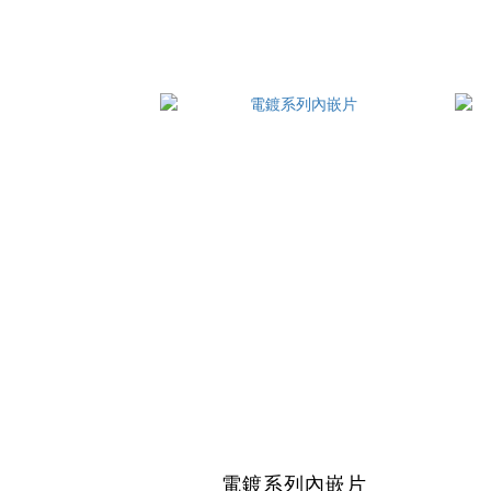
電鍍系列內嵌片