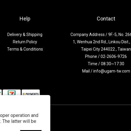
Help
Contact
Delivery & Shipping
Company Address / 9F.-5, No. 266
Return Policy
1, Wenhua 2nd Rd., Linkou Dist.
Terms & Conditions
Taipei City 244022 , Taiwa
Phone / 02-2606-9726
Time / 08:30~17:30
Mail / info@ugam-tw.com
roper operation and
 The latter will be