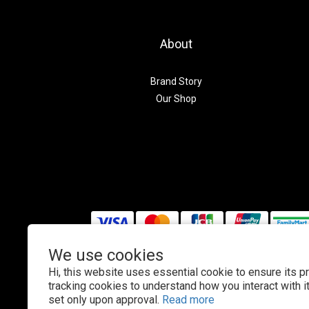
About
Brand Story
Our Shop
We use cookies
Hi, this website uses essential cookie to ensure its p
$
TWD
English
tracking cookies to understand how you interact with it.
set only upon approval.
Read more