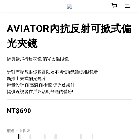
AVIATOR內抗反射可掀式偏
光夾鏡
經典款飛行員夾鏡 偏光太陽眼鏡
針對有配戴眼鏡客群以及不習慣配戴隱形眼鏡者
新推出夾式偏光鏡片
輕量設計 耐高溫 耐衝擊 偏光效果佳 
提供近視者在戶外活動舒適的體驗!
NT$690
顏色
: 中性灰