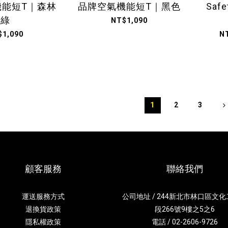
機能短T｜森林
品牌空氣機能短T｜黑色
Saf
綠
NT$1,090
$1,090
N
1
2
3
顧客服務
聯絡我們
運送服務方式
公司地址 / 244新北市林口區文
退換貨政策
段266號9樓之5之6
隱私權政策
電話 / 02-2606-9726