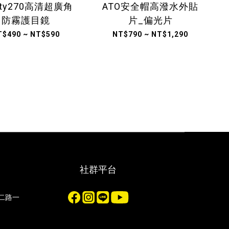
ety270高清超廣角
ATO安全帽高潑水外貼
防霧護目鏡
片_偏光片
T$490 ~ NT$590
NT$790 ~ NT$1,290
社群平台
化二路一