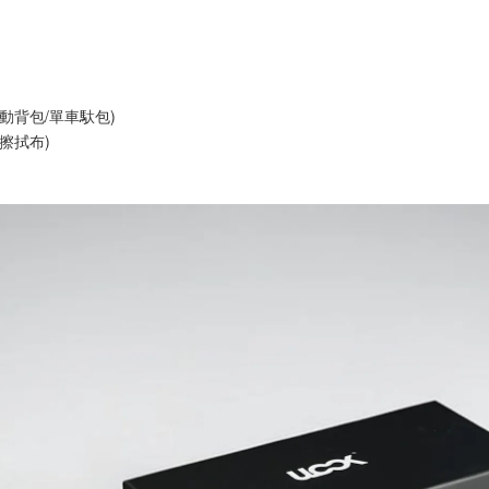
動背包/單車馱包)
擦拭布)