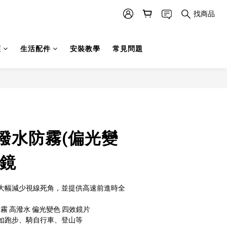
找商品
護
生活配件
安裝教學
常見問題
立即購買
高潑水防霧(偏光變
眼鏡
大幅減少視線死角，並提供高速前進時全
霧 高潑水 偏光變色 四效鏡片
如跑步、騎自行車、登山等