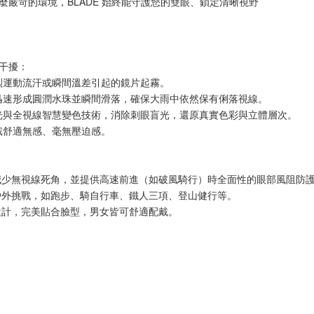
嚴苛的環境，BLADE 始終能守護您的雙眼、鎖定清晰視野
干擾：
激烈運動流汗或瞬間溫差引起的鏡片起霧。
時迅速形成圓潤水珠並瞬間滑落，確保大雨中依然保有俐落視線。
眩光與全視線智慧變色技術，消除刺眼盲光，還原真實色彩與立體層次。
配戴舒適無感、毫無壓迫感。
減少無視線死角，並提供高速前進（如破風騎行）時全面性的眼部風阻防
戶外挑戰，如跑步、騎自行車、鐵人三項、登山健行等。
設計，完美貼合臉型，男女皆可舒適配戴。