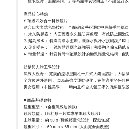
「極限視野，無懼霧雨。」專為巔峰表現而生！不論面對多麼
產品核心特點
⚡ 頂級四效合一科技鏡片
結合四大尖端光學技術，全面破除戶外運動中最棘手的視線
1. 永久防起霧： 內面經過永久性防霧處理，有效防止因
2. 超高潑水： 特殊高潑水塗層，讓雨水與汗水接觸鏡片
3. 偏光變色： 一鏡智慧適應光線強弱！完美融合偏光防
4. 輕量舒適： 針對長時間配戴設計的極致輕量化結構，
結構與人體工學設計
流線大視野： 寬廣的流線型圓柱一片式大鏡面設計，大幅
全方位戶外適用： 專為高強度運動優化，完美適用於任何
男女適用（中性美學）： 時尚且符合人體工學的流線框型
■ 商品基礎參數
鏡框框型：  (全框流線運動款)
鏡片類型： (圓柱形一片式專業風鏡大鏡片)
主體重量： 約 30 g (極致輕量化設計，配戴無感)
鏡框尺寸： 160 mm × 65 mm (大面寬全面覆蓋)