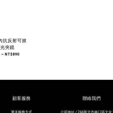
OR內抗反射可掀
偏光夾鏡
 ~ NT$890
顧客服務
聯絡我們
運送服務方式
公司地址 / 244新北市林口區文