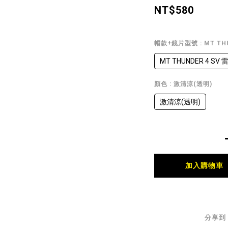
NT$580
帽款+鏡片型號
: MT T
MT THUNDER 4 SV 
顏色
: 激清涼(透明)
激清涼(透明)
加入購物車
分享到