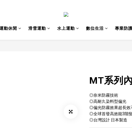
運動休閒
滑雪運動
水上運動
數位生活
專業防
MT系列
◎奈米防霧技術
◎高耐久染料型偏光
◎偏光防霧效果超長效
◎全球首發高效能3階
◎台灣設計 日本製造