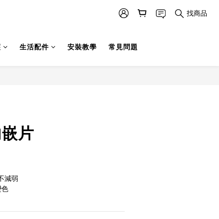
找商品
護
生活配件
安裝教學
常見問題
立即購買
內嵌片
不減弱
變色