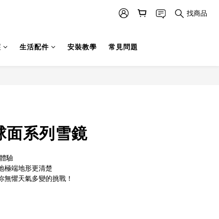
找商品
護
生活配件
安裝教學
常見問題
立即購買
Y球面系列雪鏡
覺體驗
地極端地形更清楚
你無懼天氣多變的挑戰！