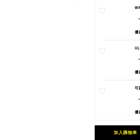
W
優
U
優
可
優
加入購物車