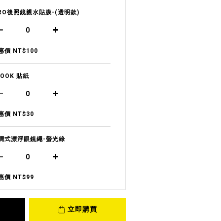
RO後照鏡親水貼膜-(透明款)
惠價 NT$100
LOOK 貼紙
惠價 NT$30
調式漂浮眼鏡繩-螢光綠
惠價 NT$99
立即購買