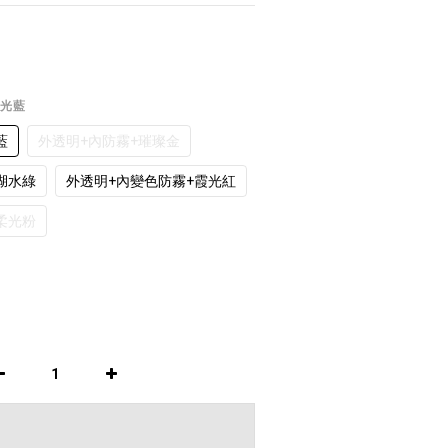
極光藍
藍
外透明+內防霧+璀璨金
湖水綠
外透明+內變色防霧+霞光紅
柔光粉