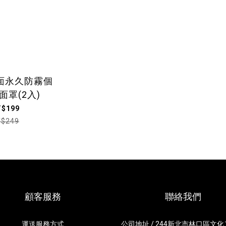
面永久防霧個
面罩(2入)
T$199
T$249
顧客服務
聯絡我們
運送服務方式
公司地址 / 244新北市林口區文