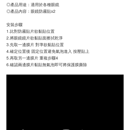
◎產品用途：適用於各種眼鏡
◎產品內容：眼鏡防霧貼x2
安裝步驟
1.比對防霧貼片欲黏貼位置
2.將眼鏡鏡片欲黏貼面擦拭乾淨
3.先取一邊膜片 對準欲黏貼位置
4.確定位置後 固定位置避免氣泡進入 按壓貼上
5.再取另一邊膜片 重複步驟4
6.確認兩邊膜片黏貼無氣泡即可將保護膜撕除