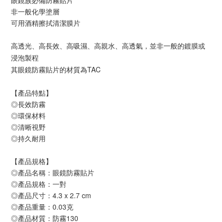
眼鏡族必備防霧貼片
非一般化學塗層
可用酒精擦拭清潔膜片
高透光、高長效、高吸濕、高親水、高透氣，並非一般的鍍膜或
浸泡製程
其眼鏡防霧貼片的材質為TAC
【產品特點】
◎長效防霧
◎環保材料
◎清晰視野
◎持久耐用
【產品規格】
◎產品名稱：眼鏡防霧貼片
◎產品規格：一對
◎產品尺寸：4.3 x 2.7 cm
◎產品重量：0.03克
◎產品材質：防霧130