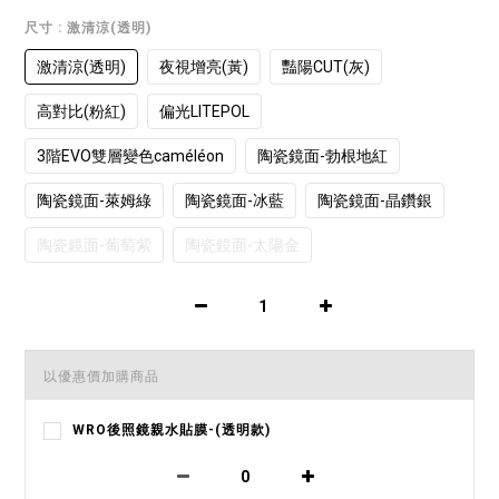
尺寸
: 激清涼(透明)
激清涼(透明)
夜視增亮(黃)
豔陽CUT(灰)
高對比(粉紅)
偏光LITEPOL
3階EVO雙層變色caméléon
陶瓷鏡面-勃根地紅
陶瓷鏡面-萊姆綠
陶瓷鏡面-冰藍
陶瓷鏡面-晶鑽銀
陶瓷鏡面-葡萄紫
陶瓷鏡面-太陽金
以優惠價加購商品
WRO後照鏡親水貼膜-(透明款)