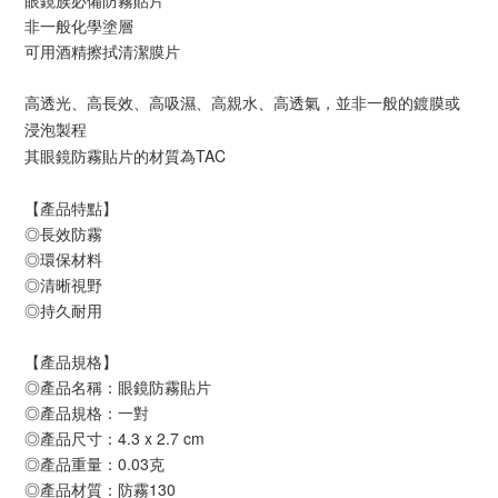
眼鏡族必備防霧貼片
非一般化學塗層
可用酒精擦拭清潔膜片
高透光、高長效、高吸濕、高親水、高透氣，並非一般的鍍膜或
浸泡製程
其眼鏡防霧貼片的材質為TAC
【產品特點】
◎長效防霧
◎環保材料
◎清晰視野
◎持久耐用
【產品規格】
◎產品名稱：眼鏡防霧貼片
◎產品規格：一對
◎產品尺寸：4.3 x 2.7 cm
◎產品重量：0.03克
◎產品材質：防霧130