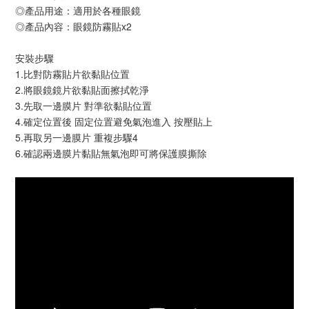
◎產品用途：適用於各種眼鏡
◎產品內容：眼鏡防霧貼x2
安裝步驟
1.比對防霧貼片欲黏貼位置
2.將眼鏡鏡片欲黏貼面擦拭乾淨
3.先取一邊膜片 對準欲黏貼位置
4.確定位置後 固定位置避免氣泡進入 按壓貼上
5.再取另一邊膜片 重複步驟4
6.確認兩邊膜片黏貼無氣泡即可將保護膜撕除